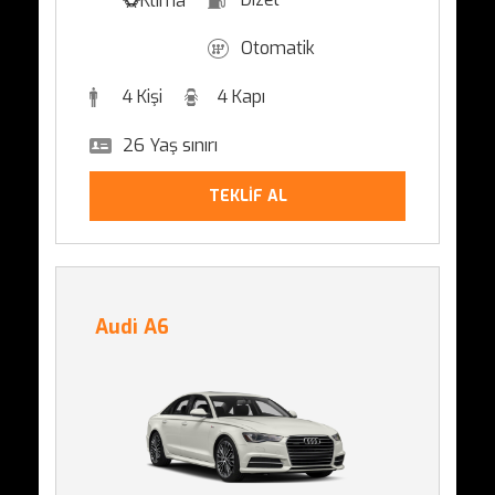
Klima
Otomatik
4 Kişi
4 Kapı
26 Yaş sınırı
TEKLİF AL
Audi A6