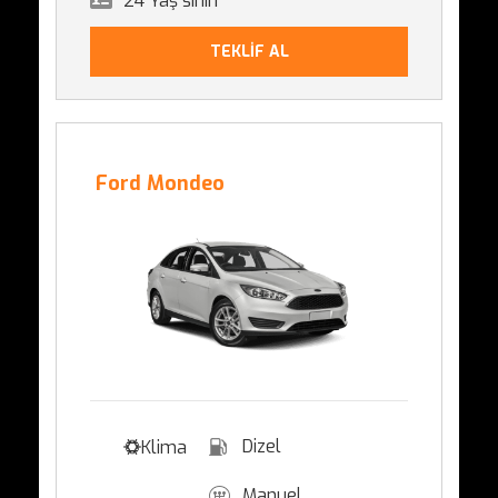
24 Yaş sınırı
TEKLİF AL
Ford Mondeo
Dizel
Klima
Manuel