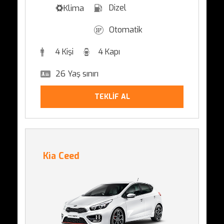
Dizel
Klima
Otomatik
4 Kişi
4 Kapı
26 Yaş sınırı
TEKLİF AL
Kia Ceed