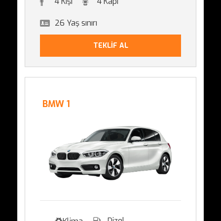
4 Kişi
4 Kapı
26 Yaş sınırı
TEKLİF AL
BMW 1
Dizel