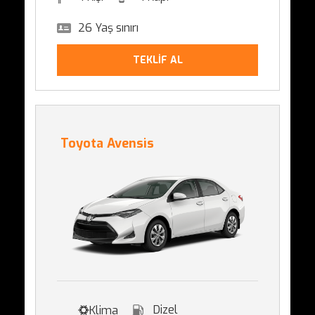
26 Yaş sınırı
TEKLİF AL
Toyota Avensis
Dizel
Klima