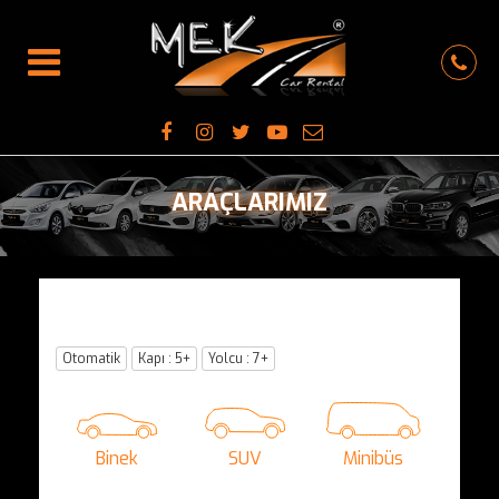
ARAÇLARIMIZ
Otomatik
Kapı : 5+
Yolcu : 7+
Binek
SUV
Minibüs